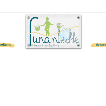
actions
Actua