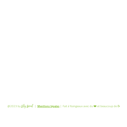
Mentions légales
Lily Lavial
@2023 by
|
| Fait à Yssingeaux avec du ❤️ et beaucoup de ☕️