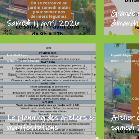
Grande 
Samedi 11 avril 2026
dimanche
Raphaëlle Beleymet
Raphaëlle Beleymet
19 févr.
0 min de lecture
19 févr.
0 min de lec
Le planning des ateliers et
Atelier
manifestations
samedi 2