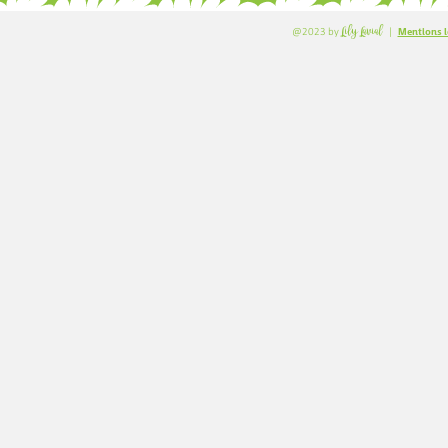
Mentions l
Lily Lavial
@2023 by
|