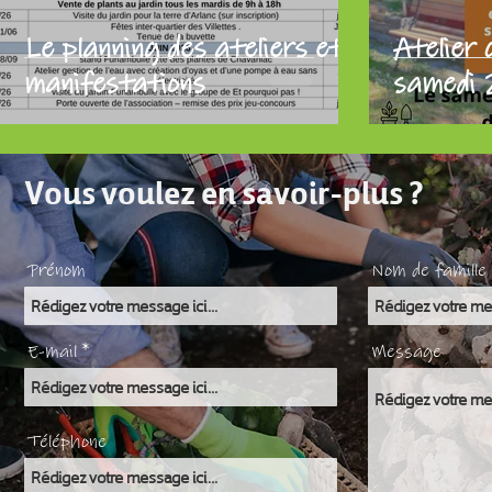
Le planning des ateliers et
Atelier
manifestations
samedi 2
Vous voulez en savoir-plus ?
Prénom
Nom de famille
E-mail
Message
Téléphone