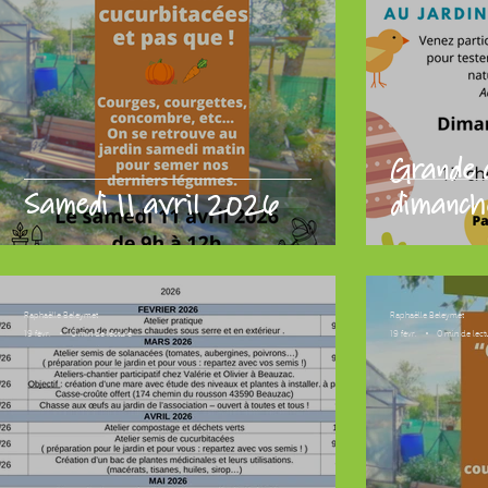
Grande 
Samedi 11 avril 2026
dimanche
Raphaëlle Beleymet
Raphaëlle Beleymet
19 févr.
0 min de lecture
19 févr.
0 min de lect