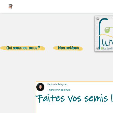
Qui sommes-nous ?
Nos actions
Raphaëlle Beleymet
1 mars
0 min de lecture
Faites vos semis !